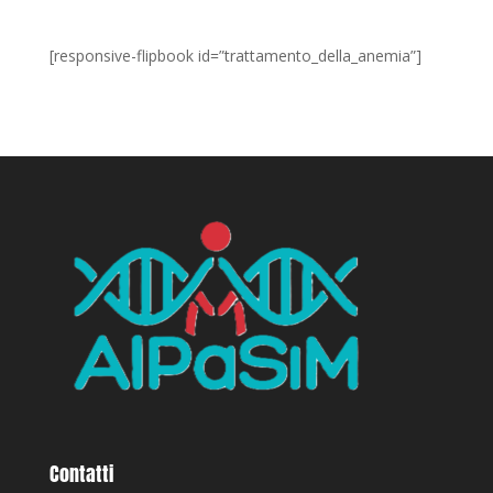
[responsive-flipbook id=”trattamento_della_anemia”]
Contatti