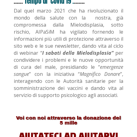
……
Tempo di Covid 19 .
…….
Dal quel marzo 2021 che ha rivoluzionato il
mondo della salute con la nostra, già
compromessa dalla Mielodisplasia, sotto
rischio, AIPaSiM ha vigilato fornendo le
informazioni più utili di protezione attraverso il
sito web e le sue newsletter, dando vita al ciclo
di webinar “
I sabati della Mielodisplasia”
per
condividere i problemi e le nuove opportunità
di cura del male, presidiando le “
emergenze
sangue
” con la iniziativa “
Magnifico Donare
”,
interagendo con le Autorità sanitarie per la
somministrazione dei vaccini e dando vita al
servizio di supporto psicologico agli associati.
Voi con noi attraverso la donazione del
5 mille
AIUTATECI AD AIUTARVI