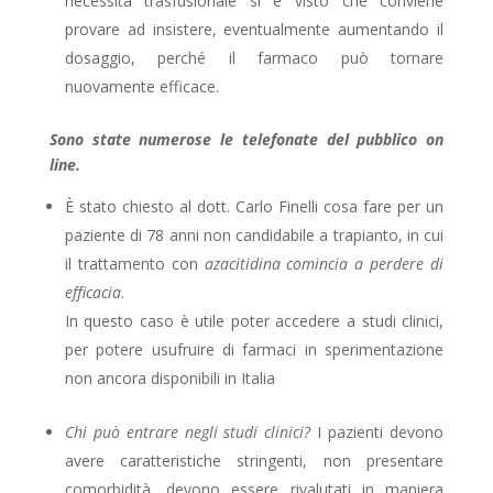
necessità trasfusionale si é visto che conviene
provare ad insistere, eventualmente aumentando il
dosaggio, perché il farmaco può tornare
nuovamente efficace.
Sono state numerose le telefonate del pubblico on
line.
È stato chiesto al dott. Carlo Finelli cosa fare per un
paziente di 78 anni non candidabile a trapianto, in cui
il trattamento con
azacitidina comincia a perdere di
efficacia
.
In questo caso è utile poter accedere a studi clinici,
per potere usufruire di farmaci in sperimentazione
non ancora disponibili in Italia
Chi può entrare negli studi clinici?
I pazienti devono
avere caratteristiche stringenti, non presentare
comorbidità, devono essere rivalutati in maniera