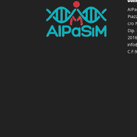
AIPa
Piaz
c/o 
Dip.
2016
info
C.F.