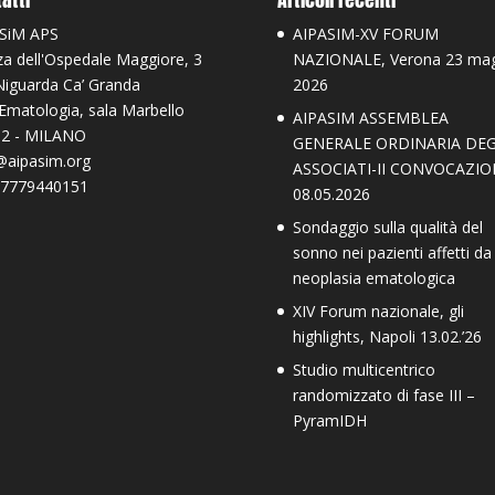
SiM APS
AIPASIM-XV FORUM
za dell'Ospedale Maggiore, 3
NAZIONALE, Verona 23 ma
Niguarda Ca’ Granda
2026
 Ematologia, sala Marbello
AIPASIM ASSEMBLEA
2 - MILANO
GENERALE ORDINARIA DEG
@aipasim.org
ASSOCIATI-II CONVOCAZIO
97779440151
08.05.2026
Sondaggio sulla qualità del
sonno nei pazienti affetti da
neoplasia ematologica
XIV Forum nazionale, gli
highlights, Napoli 13.02.’26
Studio multicentrico
randomizzato di fase III –
PyramIDH