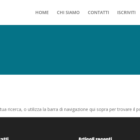
HOME
CHI SIAMO
CONTATTI
ISCRIVITI
tua ricerca, o utilizza la barra di navigazione qui sopra per trovare il p
atti
Articoli recenti