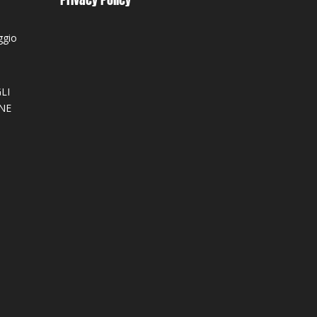
ggio
LI
NE