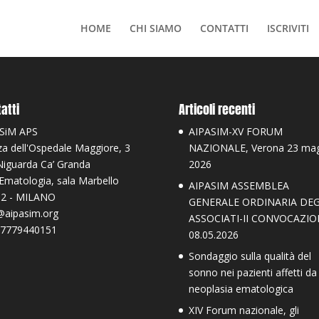
HOME
CHI SIAMO
CONTATTI
ISCRIVITI
atti
Articoli recenti
SiM APS
AIPASIM-XV FORUM
za dell'Ospedale Maggiore, 3
NAZIONALE, Verona 23 ma
Niguarda Ca’ Granda
2026
 Ematologia, sala Marbello
AIPASIM ASSEMBLEA
2 - MILANO
GENERALE ORDINARIA DEG
@aipasim.org
ASSOCIATI-II CONVOCAZIO
97779440151
08.05.2026
Sondaggio sulla qualità del
sonno nei pazienti affetti da
neoplasia ematologica
XIV Forum nazionale, gli