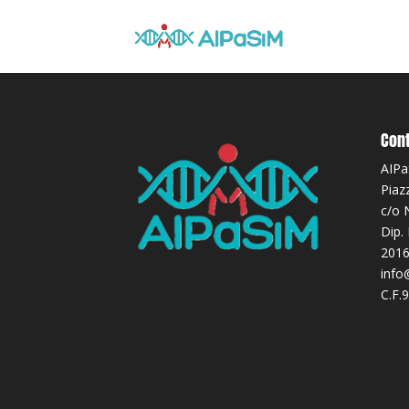
Cont
AIPa
Piaz
c/o 
Dip.
2016
info
C.F.