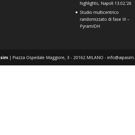
highlights, Napoli 13.02.’26
Studio multicentrico
randomizzato di fase III –
PyramIDH
asim
|
Piazza Ospedale Maggiore, 3 - 20162 MILANO - info@aipasim.