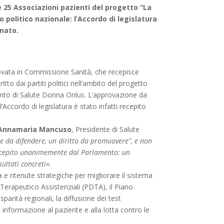
le 25 Associazioni pazienti del progetto “La
 politico nazionale: l’Accordo di legislatura
nato.
rovata in Commissione Sanità, che recepisce
tto dai partiti politici nell’ambito del progetto
ento di Salute Donna Onlus. L’approvazione da
l’Accordo di legislatura è stato infatti recepito
Annamaria Mancuso
, Presidente di Salute
ene da difendere, un diritto da promuovere”, e non
o recepito unanimemente dal Parlamento: un
ultati concreti
».
a e ritenute strategiche per migliorare il sistema
o Terapeutico Assistenziali (PDTA), il Piano
sparità regionali, la diffusione dei test
a informazione al paziente e alla lotta contro le