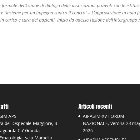
formale dell’azione di dialogo delle associazioni pazienti con le istituz
re “Insieme per un impegno contro il cancro” – L’approvazione in aula f
 in carico e cura dei pazienti. Inizia da adesso l’azione dell’intergruppo
atti
Articoli recenti
SiM APS
AIPASIM-XV FORUM
za dell'Ospedale Maggiore, 3
NAZIONALE, Verona 23 ma
Niguarda Ca’ Granda
2026
 Ematologia, sala Marbello
AIPASIM ASSEMBLEA