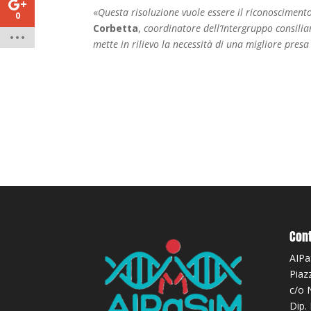
«
Questa risoluzione vuole essere il riconoscimento 
0
Corbetta
,
coordinatore dell’Intergruppo consilia
mette in rilievo la necessità di una migliore presa
Cont
AIPa
Piaz
c/o 
Dip.