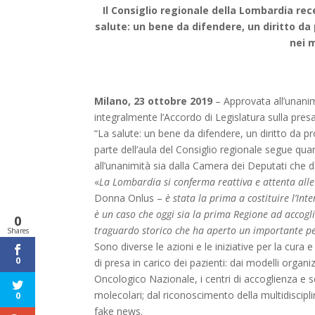
Il Consiglio regionale della Lombardia rece
salute: un bene da difendere, un diritto da 
nei 
Milano, 23 ottobre 2019
– Approvata all’unanim
integralmente l’Accordo di Legislatura sulla presa 
“La salute: un bene da difendere, un diritto da
parte dell’aula del Consiglio regionale segue quant
all’unanimità sia dalla Camera dei Deputati che d
«
La Lombardia si conferma reattiva e attenta alle 
Donna Onlus –
è stata la prima a costituire l’In
è un caso che oggi sia la prima Regione ad accogli
0
traguardo storico che ha aperto un importante per
Shares
Sono diverse le azioni e le iniziative per la cura 
0
di presa in carico dei pazienti: dai modelli organi
Oncologico Nazionale, i centri di accoglienza e serv
molecolari; dal riconoscimento della multidiscipli
0
fake news.