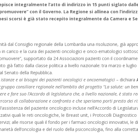
pisce integralmente l’atto di indirizzo in 15 punti siglato dal
promuovere” con il Governo. La Regione si allinea con l’indirizzo
mesi scorsi è già stato recepito integralmente da Camera e Se
ità dal Consiglio regionale della Lombardia una risoluzione, già app
in carico e la cura dei pazienti oncologici e onco-ematologici sottoscri
 promuovere”, supportato da 24 Associazioni pazienti con il coordinam
o già fatto dalla classe politica a livello nazionale: tra marzo e luglio 
al Senato della Repubblica.
istanze e ai bisogni dei pazienti oncologici e oncoematogici
– dichiara
tergruppo consiliare regionale nell’ambito del progetto “La salute: un b
ere e fare suo l’Accordo di legislatura che, a livello nazionale, è stat
corso di collaborazione e confronto e che speriamo porti presto dei ris
e l’assistenza del paziente oncologico incluse nell’Accordo di Legislatur
zzativi quali le reti oncologiche, le Breast unit, i Protocolli Diagnostic
izi; alle risorse quali il fondo per i farmaci oncologici innovativi, le di
narietà dell’oncologia e del ruolo della psiconcologia, fino alla corrett