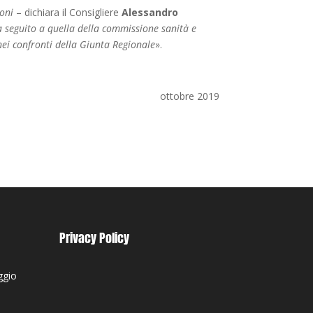
ioni
– dichiara il Consigliere
Alessandro
a seguito a quella della commissione sanità e
 nei confronti della Giunta Regionale
».
ottobre 2019
Privacy Policy
ggio