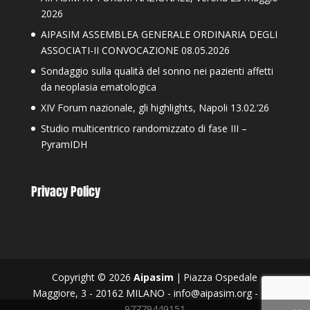
2026
AIPASIM ASSEMBLEA GENERALE ORDINARIA DEGLI
ASSOCIATI-II CONVOCAZIONE 08.05.2026
Sondaggio sulla qualità del sonno nei pazienti affetti
da neoplasia ematologica
XIV Forum nazionale, gli highlights, Napoli 13.02.’26
Studio multicentrico randomizzato di fase III –
PyramIDH
Privacy Policy
Copyright © 2026
Aipasim
|
Piazza Ospedale
Maggiore, 3 - 20162 MILANO - info@aipasim.org - C.F.
97779440151