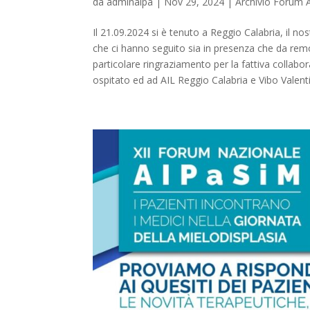
da
adminaipa
|
Nov 29, 2024
|
Archivio Forum 
Il 21.09.2024 si è tenuto a Reggio Calabria, il n
che ci hanno seguito sia in presenza che da remot
particolare ringraziamento per la fattiva collab
ospitato ed ad AIL Reggio Calabria e Vibo Valent