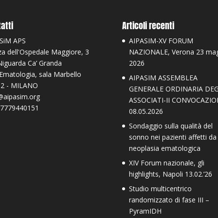
atti
Articoli recenti
SiM APS
AIPASIM-XV FORUM
za dell'Ospedale Maggiore, 3
NAZIONALE, Verona 23 ma
Niguarda Ca’ Granda
2026
 Ematologia, sala Marbello
AIPASIM ASSEMBLEA
2 - MILANO
GENERALE ORDINARIA DEG
@aipasim.org
ASSOCIATI-II CONVOCAZIO
97779440151
08.05.2026
Sondaggio sulla qualità del
sonno nei pazienti affetti da
neoplasia ematologica
XIV Forum nazionale, gli
highlights, Napoli 13.02.’26
Studio multicentrico
randomizzato di fase III –
PyramIDH