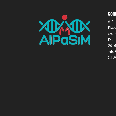
Cont
AIPa
Piaz
c/o 
Dip.
2016
info
C.F.