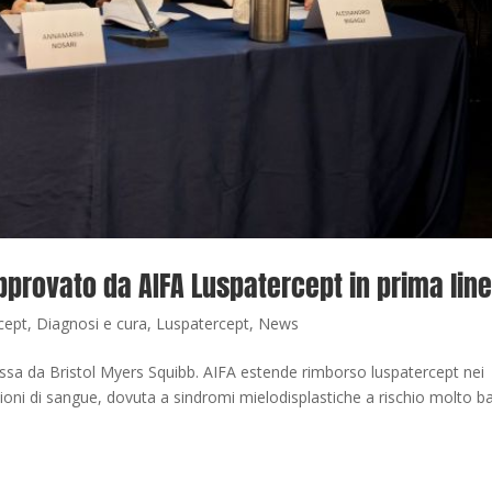
pprovato da AIFA Luspatercept in prima lin
cept
,
Diagnosi e cura
,
Luspatercept
,
News
a da Bristol Myers Squibb. AIFA estende rimborso luspatercept nei
ioni di sangue, dovuta a sindromi mielodisplastiche a rischio molto b