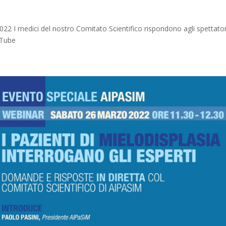
2 I medici del nostro Comitato Scientifico rispondono agli spettator
uTube