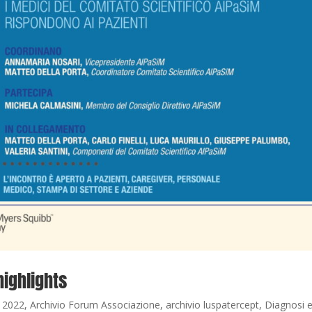
highlights
 2022
,
Archivio Forum Associazione
,
archivio luspatercept
,
Diagnosi 