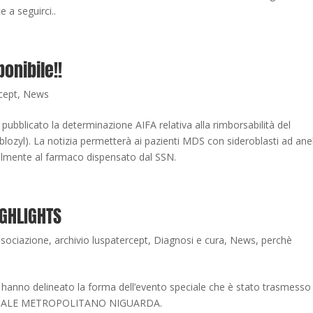
 a seguirci..
onibile!!
cept
,
News
 pubblicato la determinazione AIFA relativa alla rimborsabilità del
zyl). La notizia permetterà ai pazienti MDS con sideroblasti ad ane
inalmente al farmaco dispensato dal SSN.
IGHLIGHTS
ssociazione
,
archivio luspatercept
,
Diagnosi e cura
,
News
,
perchè
anno delineato la forma dell’evento speciale che è stato trasmesso
SPEDALE METROPOLITANO NIGUARDA.