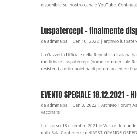
disponibile sul nostro canale YouTube. Continuate
Luspatercept – finalmente disp
da
adminaipa
|
Gen 10, 2022
|
archivio luspater
La Gazzetta Ufficiale della Repubblica Italiana ha
medicinale Luspatercept (nome commerciale Reblo
resistenti a eritropoietina di potere accedere f
EVENTO SPECIALE 18.12.2021 – H
da
adminaipa
|
Gen 3, 2022
|
Archivio Forum A
vaccinarsi
Lo scorso 18 dicembre 2021 le Vostre domande h
dalla Sala Conferenze dell’ASST GRANDE O